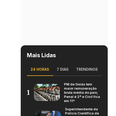
Mais Lidas
24 HORAS
7 DIAS
TRENDINGS
PM de Goiás tem
maior remuneração
1
bruta média do país;
Penal é 2ª e Civil fica
em 11º
Superintendente da
Polícia Científica de