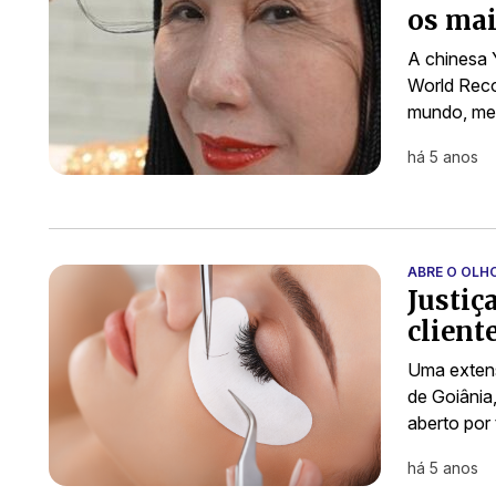
os ma
A chinesa 
World Reco
mundo, me
há 5 anos
ABRE O OLH
Justiç
client
Uma extens
de Goiânia
aberto por
há 5 anos