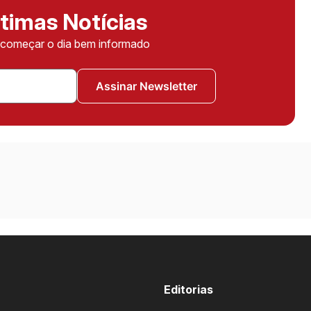
timas Notícias
ê começar o dia bem informado
Assinar Newsletter
Editorias