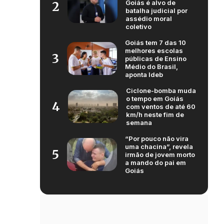
Goiás é alvo de
2
batalha judicial por
assédio moral
coletivo
Goiás tem 7 das 10
melhores escolas
3
públicas de Ensino
Médio do Brasil,
aponta Ideb
Ciclone-bomba muda
o tempo em Goiás
4
com ventos de até 60
km/h neste fim de
semana
“Por pouco não vira
uma chacina”, revela
5
irmão de jovem morto
a mando do pai em
Goiás