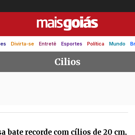
des
Divirta-se
Entretê
Esportes
Política
Mundo
Br
Cilios
a bate recorde com cílios de 20 cm,