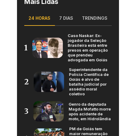
Mais Lidas
24 HORAS
7 DIAS
TRENDINGS
Caso Naskar: Ex-
jogador da Seleção
Brasileira está entre
1
presos em operação
que prendeu
advogada em Goiás
Superintendente da
Polícia Científica de
Goiás é alvo de
2
batalha judicial por
assédio moral
coletivo
Genro da deputada
Magda Mofatto morre
3
após acidente de
moto, em Hidrolândia
PM de Goiás tem
maior remuneração