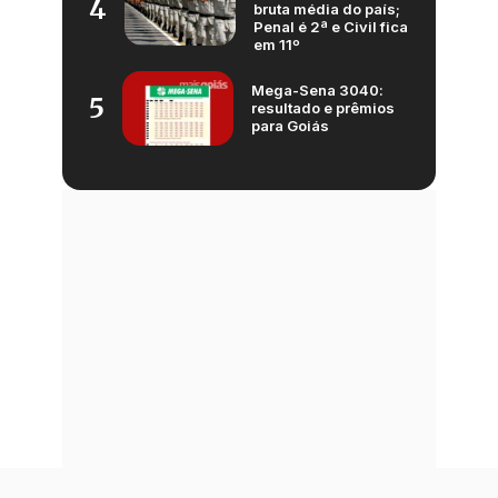
4
bruta média do país;
Penal é 2ª e Civil fica
em 11º
Mega-Sena 3040:
5
resultado e prêmios
para Goiás