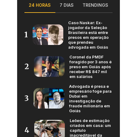
24 HORAS
7 DIAS
TRENDINGS
Caso Naskar: Ex-
jogador da Seleção
Brasileira está entre
1
presos em operação
que prendeu
advogada em Goiás
Coronel da PMDF
foragido por 3 anos é
2
preso em Goiás após
receber R$ 847 mil
em salários
Advogada é presa e
empresário foge para
Dubai em
3
investigação de
fraude milionária em
Goiás
Leões de estimação
criados em casa: um
4
capítulo
inacreditável da