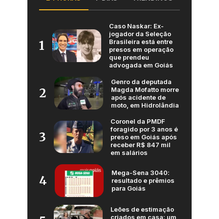
Caso Naskar: Ex-
jogador da Seleção
Brasileira está entre
1
presos em operação
que prendeu
advogada em Goiás
Genro da deputada
Magda Mofatto morre
2
após acidente de
moto, em Hidrolândia
Coronel da PMDF
foragido por 3 anos é
3
preso em Goiás após
receber R$ 847 mil
em salários
Mega-Sena 3040:
4
resultado e prêmios
para Goiás
Leões de estimação
criados em casa: um