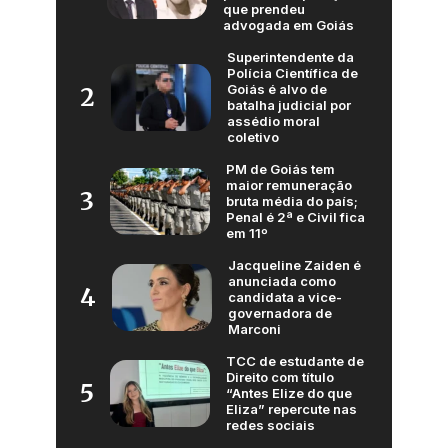
que prendeu
advogada em Goiás
Superintendente da
Polícia Científica de
Goiás é alvo de
2
batalha judicial por
assédio moral
coletivo
PM de Goiás tem
maior remuneração
3
bruta média do país;
Penal é 2ª e Civil fica
em 11º
Jacqueline Zaiden é
anunciada como
4
candidata a vice-
governadora de
Marconi
TCC de estudante de
Direito com título
5
“Antes Elize do que
Eliza” repercute nas
redes sociais