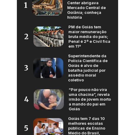
Center abrigava
1
Mercado Central de
Goiânia; conheça
história
PM de Goiás tem
maior remuneração
2
bruta média do país;
Penal é 2ª e Civil fica
em 11º
Superintendente da
Polícia Científica de
Goiás é alvo de
3
batalha judicial por
assédio moral
coletivo
“Por pouco não vira
uma chacina”, revela
4
irmão de jovem morto
a mando do pai em
Goiás
Goiás tem 7 das 10
melhores escolas
5
públicas de Ensino
Médio do Brasil,