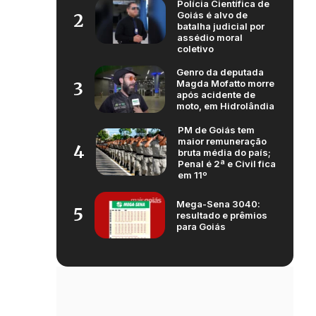
Polícia Científica de
Goiás é alvo de
2
batalha judicial por
assédio moral
coletivo
Genro da deputada
Magda Mofatto morre
3
após acidente de
moto, em Hidrolândia
PM de Goiás tem
maior remuneração
4
bruta média do país;
Penal é 2ª e Civil fica
em 11º
Mega-Sena 3040:
5
resultado e prêmios
para Goiás