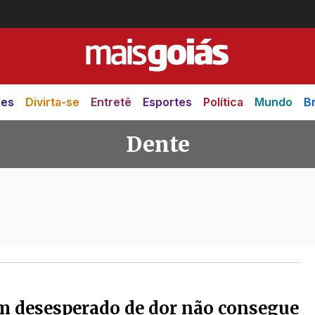
des
Divirta-se
Entretê
Esportes
Política
Mundo
Br
Dente
 desesperado de dor não consegue