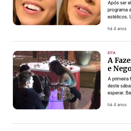
Após ser e
programa a
estéticos.
há 4 anos
EITA
A Faze
e Nego
A primeira
deste sába
esperar. B
há 4 anos