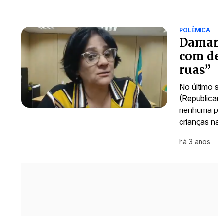
POLÊMICA
Damare
com de
ruas”
No último 
(Republica
nenhuma pr
crianças n
há 3 anos