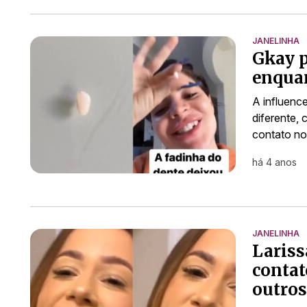
JANELINHA
Gkay p
enquan
A influenc
diferente,
contato no
há 4 anos
JANELINHA
Lariss
contat
outro