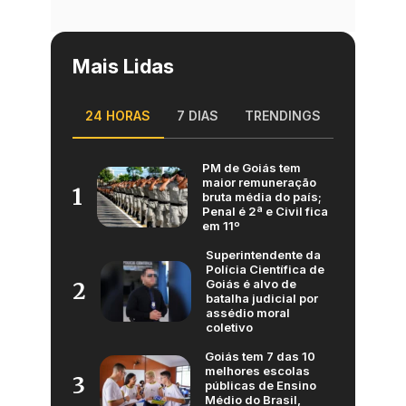
Mais Lidas
24 HORAS
7 DIAS
TRENDINGS
PM de Goiás tem
maior remuneração
1
bruta média do país;
Penal é 2ª e Civil fica
em 11º
Superintendente da
Polícia Científica de
Goiás é alvo de
2
batalha judicial por
assédio moral
coletivo
Goiás tem 7 das 10
melhores escolas
3
públicas de Ensino
Médio do Brasil,