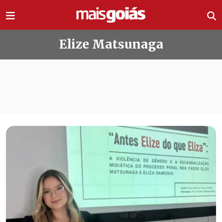
Ir direto pro conteúdo
Elize Matsunaga
Todas as notícias de Elize Matsuna