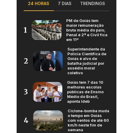
24 HORAS
7 DIAS
TRENDINGS
PM de Goiás tem
maior remuneração
1
bruta média do país;
Penal é 2ª e Civil fica
em 11º
Superintendente da
Polícia Científica de
Goiás é alvo de
2
batalha judicial por
assédio moral
coletivo
Goiás tem 7 das 10
melhores escolas
3
públicas de Ensino
Médio do Brasil,
aponta Ideb
Ciclone-bomba muda
o tempo em Goiás
4
com ventos de até 60
km/h neste fim de
semana