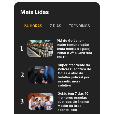
Mais Lidas
24 HORAS
7 DIAS
TRENDINGS
PM de Goiás tem
maior remuneração
1
bruta média do país;
Penal é 2ª e Civil fica
em 11º
Superintendente da
Polícia Científica de
Goiás é alvo de
2
batalha judicial por
assédio moral
coletivo
Goiás tem 7 das 10
melhores escolas
3
públicas de Ensino
Médio do Brasil,
aponta Ideb