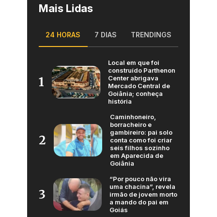
Mais Lidas
24 HORAS
7 DIAS
TRENDINGS
Local em que foi
construído Parthenon
Center abrigava
1
Mercado Central de
Goiânia; conheça
história
Caminhoneiro,
borracheiro e
gambireiro: pai solo
2
conta como foi criar
seis filhos sozinho
em Aparecida de
Goiânia
“Por pouco não vira
uma chacina”, revela
3
irmão de jovem morto
a mando do pai em
Goiás