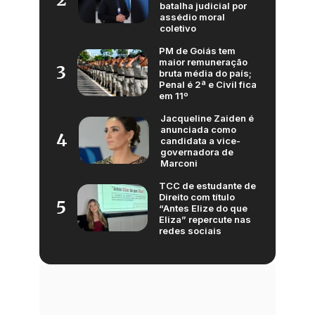
batalha judicial por
assédio moral
coletivo
PM de Goiás tem
maior remuneração
3
bruta média do país;
Penal é 2ª e Civil fica
em 11º
Jacqueline Zaiden é
anunciada como
4
candidata a vice-
governadora de
Marconi
TCC de estudante de
Direito com título
5
“Antes Elize do que
Eliza” repercute nas
redes sociais