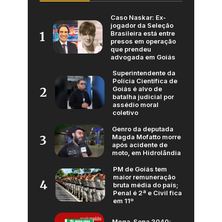
Caso Naskar: Ex-
jogador da Seleção
Brasileira está entre
1
presos em operação
que prendeu
advogada em Goiás
Superintendente da
Polícia Científica de
Goiás é alvo de
2
batalha judicial por
assédio moral
coletivo
Genro da deputada
Magda Mofatto morre
3
após acidente de
moto, em Hidrolândia
PM de Goiás tem
maior remuneração
4
bruta média do país;
Penal é 2ª e Civil fica
em 11º
Mega-Sena 3040: