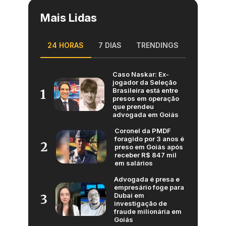
Mais Lidas
24 HORAS
7 DIAS
TRENDINGS
Caso Naskar: Ex-
jogador da Seleção
Brasileira está entre
1
presos em operação
que prendeu
advogada em Goiás
Coronel da PMDF
foragido por 3 anos é
2
preso em Goiás após
receber R$ 847 mil
em salários
Advogada é presa e
empresário foge para
Dubai em
3
investigação de
fraude milionária em
Goiás