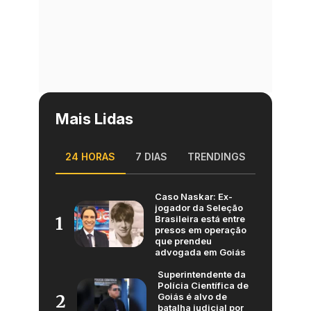
Mais Lidas
24 HORAS
7 DIAS
TRENDINGS
Caso Naskar: Ex-
jogador da Seleção
Brasileira está entre
1
presos em operação
que prendeu
advogada em Goiás
Superintendente da
Polícia Científica de
Goiás é alvo de
2
batalha judicial por