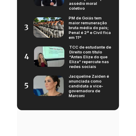
assédio moral
coletivo
PM de Goiás tem
maior remuneração
3
bruta média do país;
Penal é 2ª e Civil fica
em 11º
TCC de estudante de
Direito com título
4
“Antes Elize do que
Eliza” repercute nas
redes sociais
Jacqueline Zaiden é
anunciada como
5
candidata a vice-
governadora de
Marconi