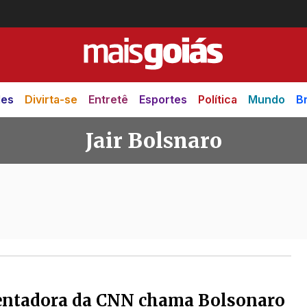
des
Divirta-se
Entretê
Esportes
Política
Mundo
Br
Jair Bolsnaro
o
entadora da CNN chama Bolsonaro