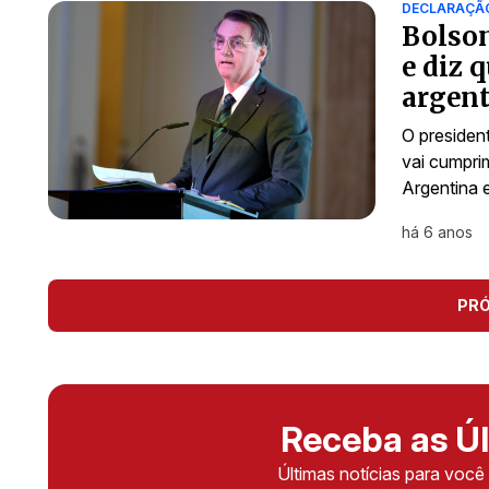
DECLARAÇÃ
Bolson
e diz 
argen
O presiden
vai cumprim
Argentina 
há 6 anos
PR
Receba as Úl
Últimas notícias para voc