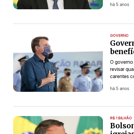
há 5 anos
GOVERNO
Govern
benefí
O governo 
revisar qu
carentes c
há 5 anos
R$ 1 BILHÃO
Bolson