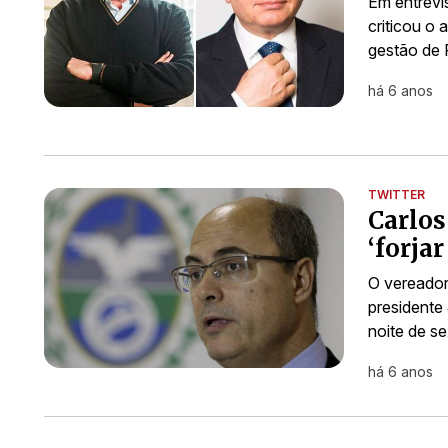
Em entrevi
criticou o
gestão de 
há 6 anos
TWITTER
Carlos
‘forja
O vereador
presidente
noite de s
há 6 anos