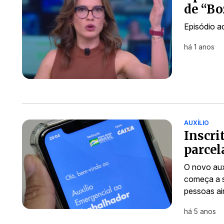
de “Bo
Episódio a
há 1 anos
AUXÍLIO
Inscri
parcel
O novo aux
começa a s
pessoas a
há 5 anos