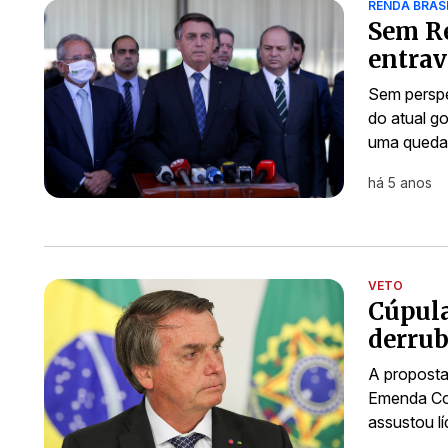
RENDA BRAS
Sem Re
entrav
Sem perspe
do atual go
uma queda 
há 5 anos
VETO
Cúpula
derrub
A proposta
Emenda Cons
assustou l