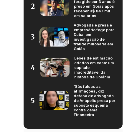
foragido por 3 anos é
2
preso em Goiás após
receber R$ 847 mil
em salários
Advogada é presa e
empresário foge para
Dubai em
3
investigação de
fraude milionária em
Goiás
Leões de estimação
criados em casa: um
4
capítulo
inacreditável da
história de Goiânia
‘São falsas as
afirmações’, diz
defesa de advogada
5
de Anápolis presa por
suposto esquema
contra Zema
Financeira