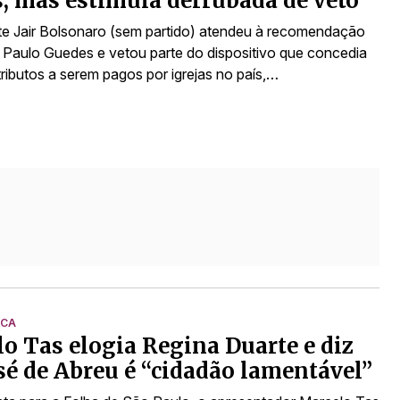
s, mas estimula derrubada de veto
te Jair Bolsonaro (sem partido) atendeu à recomendação
o Paulo Guedes ​e vetou parte do dispositivo que concedia
tributos a serem pagos por igrejas no país,…
ICA
o Tas elogia Regina Duarte e diz
sé de Abreu é “cidadão lamentável”