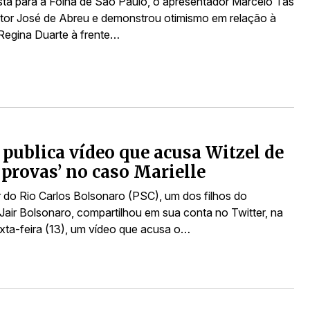
sta para a Folha de São Paulo, o apresentador Marcelo Tas
 ator José de Abreu e demonstrou otimismo em relação à
Regina Duarte à frente…
 publica vídeo que acusa Witzel de
r provas’ no caso Marielle
 do Rio Carlos Bolsonaro (PSC), um dos filhos do
 Jair Bolsonaro, compartilhou em sua conta no Twitter, na
exta-feira (13), um vídeo que acusa o…