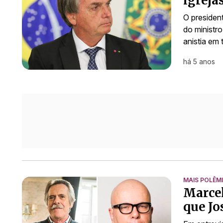
igreja
O presiden
do ministr
anistia em 
há 5 anos
MAIS POLÊM
Marcel
que Jo