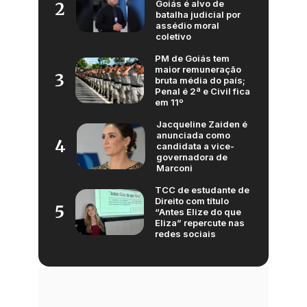
Goiás é alvo de
2
batalha judicial por
assédio moral
coletivo
PM de Goiás tem
maior remuneração
3
bruta média do país;
Penal é 2ª e Civil fica
em 11º
Jacqueline Zaiden é
anunciada como
4
candidata a vice-
governadora de
Marconi
TCC de estudante de
Direito com título
5
“Antes Elize do que
Eliza” repercute nas
redes sociais