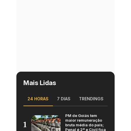
Mais Lidas
24 HORAS
7 DIAS
TRENDINGS
PM de Goiás tem
maior remuneração
1
bruta média do país;
Penal é 2ª e Civil fica