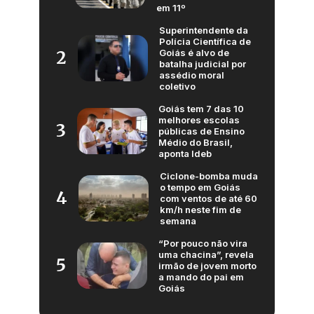
em 11º
Superintendente da
Polícia Científica de
Goiás é alvo de
2
batalha judicial por
assédio moral
coletivo
Goiás tem 7 das 10
melhores escolas
3
públicas de Ensino
Médio do Brasil,
aponta Ideb
Ciclone-bomba muda
o tempo em Goiás
4
com ventos de até 60
km/h neste fim de
semana
“Por pouco não vira
uma chacina”, revela
5
irmão de jovem morto
a mando do pai em
Goiás