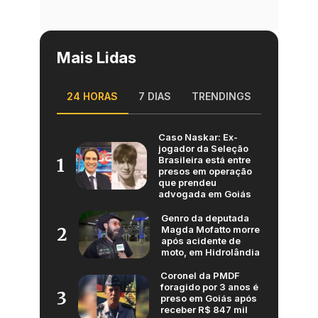
Mais Lidas
24 HORAS
7 DIAS
TRENDINGS
Caso Naskar: Ex-
jogador da Seleção
Brasileira está entre
1
presos em operação
que prendeu
advogada em Goiás
Genro da deputada
Magda Mofatto morre
2
após acidente de
moto, em Hidrolândia
Coronel da PMDF
foragido por 3 anos é
3
preso em Goiás após
receber R$ 847 mil