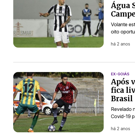
Água S
Campe
Volante es
oito oport
há 2 anos
EX-GOIÁS
Após v
fica l
Brasil
Revelado n
Covid-19 p
há 2 anos