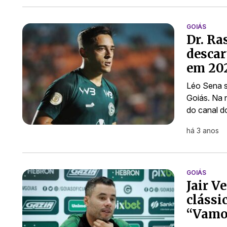
GOIÁS
Dr. Ra
descar
em 20
Léo Sena s
Goiás. Na n
do canal 
há 3 anos
GOIÁS
Jair V
clássi
“Vamos