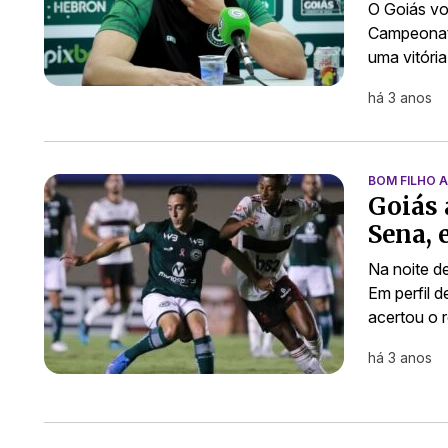
O Goiás vo
Campeonato
uma vitóri
há 3 anos
BOM FILHO 
Goiás 
Sena, 
Na noite d
Em perfil d
acertou o 
há 3 anos