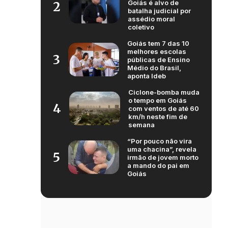
Goiás é alvo de
2
batalha judicial por
assédio moral
coletivo
Goiás tem 7 das 10
melhores escolas
3
públicas de Ensino
Médio do Brasil,
aponta Ideb
Ciclone-bomba muda
o tempo em Goiás
4
com ventos de até 60
km/h neste fim de
semana
“Por pouco não vira
uma chacina”, revela
5
irmão de jovem morto
a mando do pai em
Goiás