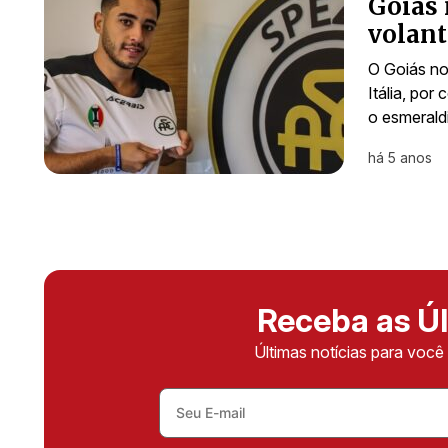
Goiás 
volant
O Goiás not
Itália, po
o esmerald
há 5 anos
Receba as Úl
Últimas notícias para voc