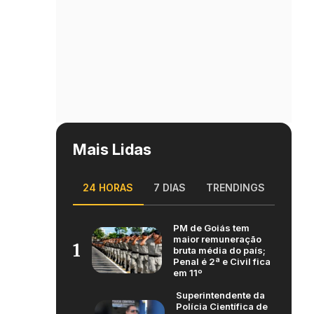
Mais Lidas
24 HORAS
7 DIAS
TRENDINGS
PM de Goiás tem
maior remuneração
1
bruta média do país;
Penal é 2ª e Civil fica
em 11º
Superintendente da
Polícia Científica de