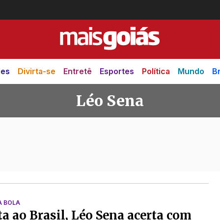
des
Divirta-se
Entretê
Esportes
Política
Mundo
Br
Léo Sena
A BOLA
ta ao Brasil, Léo Sena acerta com