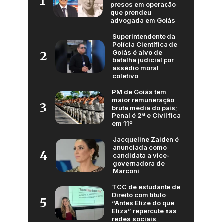
1
presos em operação
que prendeu
advogada em Goiás
Superintendente da
Polícia Científica de
Goiás é alvo de
2
batalha judicial por
assédio moral
coletivo
PM de Goiás tem
maior remuneração
3
bruta média do país;
Penal é 2ª e Civil fica
em 11º
Jacqueline Zaiden é
anunciada como
4
candidata a vice-
governadora de
Marconi
TCC de estudante de
Direito com título
5
“Antes Elize do que
Eliza” repercute nas
redes sociais