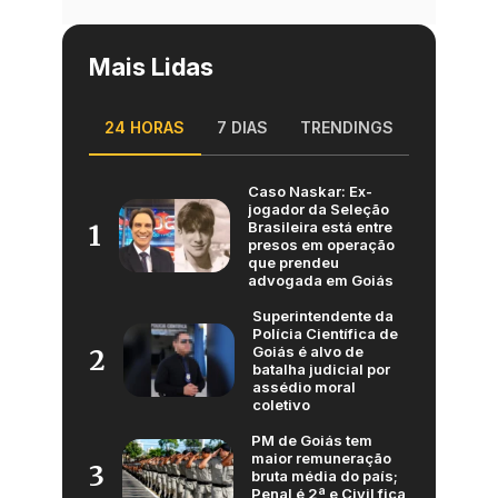
Mais Lidas
24 HORAS
7 DIAS
TRENDINGS
Caso Naskar: Ex-
jogador da Seleção
Brasileira está entre
1
presos em operação
que prendeu
advogada em Goiás
Superintendente da
Polícia Científica de
Goiás é alvo de
2
batalha judicial por
assédio moral
coletivo
PM de Goiás tem
maior remuneração
3
bruta média do país;
Penal é 2ª e Civil fica