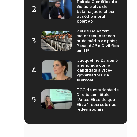
Polícia Científica de
Goiás é alvo de
2
batalha judicial por
assédio moral
coletivo
PM de Goiás tem
maior remuneração
3
bruta média do país;
Penal é 2ª e Civil fica
em 11º
Jacqueline Zaiden é
anunciada como
4
candidata a vice-
governadora de
Marconi
TCC de estudante de
Direito com título
5
“Antes Elize do que
Eliza” repercute nas
redes sociais