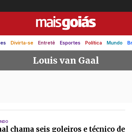
des
Divirta-se
Entretê
Esportes
Política
Mundo
Br
Louis van Gaal
aal
UNDO
al chama seis goleiros e técnico de