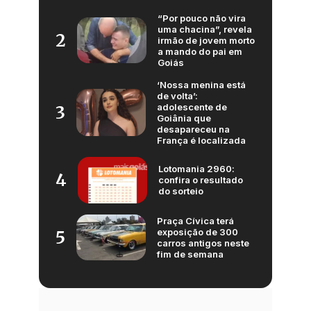
“Por pouco não vira
uma chacina”, revela
2
irmão de jovem morto
a mando do pai em
Goiás
‘Nossa menina está
de volta’:
adolescente de
3
Goiânia que
desapareceu na
França é localizada
Lotomania 2960:
4
confira o resultado
do sorteio
Praça Cívica terá
exposição de 300
5
carros antigos neste
fim de semana