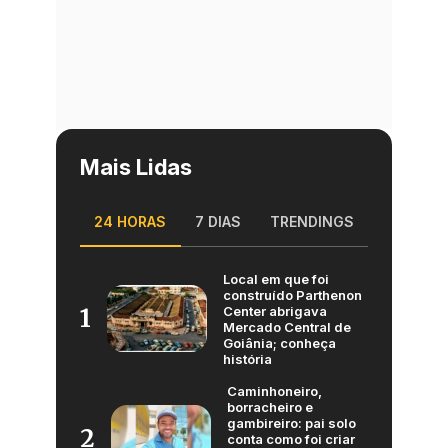
Mais Lidas
24 HORAS
7 DIAS
TRENDINGS
Local em que foi
construído Parthenon
Center abrigava
1
Mercado Central de
Goiânia; conheça
história
Caminhoneiro,
borracheiro e
gambireiro: pai solo
2
conta como foi criar