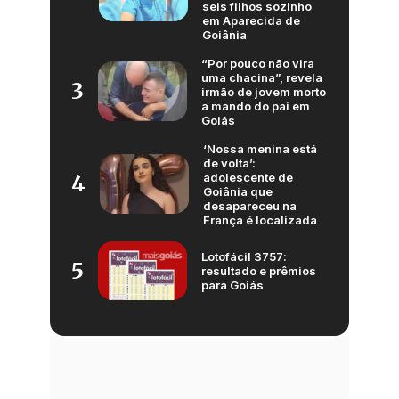
seis filhos sozinho
em Aparecida de
Goiânia
“Por pouco não vira
uma chacina”, revela
3
irmão de jovem morto
a mando do pai em
Goiás
‘Nossa menina está
de volta’:
adolescente de
4
Goiânia que
desapareceu na
França é localizada
Lotofácil 3757:
5
resultado e prêmios
para Goiás