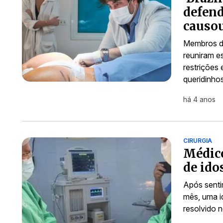
defen
causo
Membros de
reuniram e
restrições
queridinho
há 4 anos
CIRURGIA
Médico
de ido
Após senti
mês, uma i
resolvido 