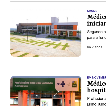
SAÚDE
Médic
inicia
Segundo a
para a fun
há 2 anos
EM NOVEMB
Médic
hospit
Profission
junho, jul