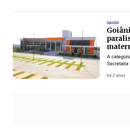
SAÚDE
Goiân
parali
matern
A categori
Secretaria
há 2 anos