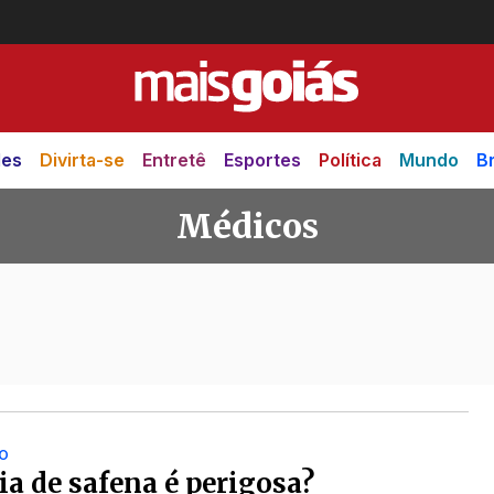
des
Divirta-se
Entretê
Esportes
Política
Mundo
Br
Médicos
O
ia de safena é perigosa?