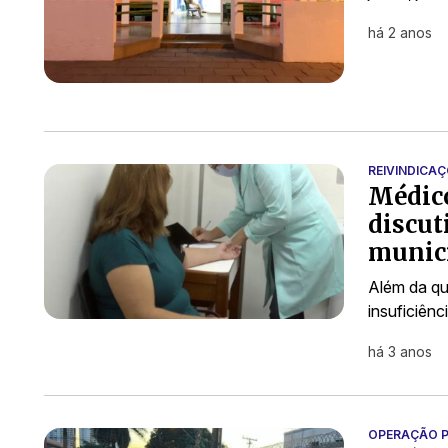
há 2 anos
REIVINDICA
Médico
discut
munici
Além da qu
insuficiênc
há 3 anos
OPERAÇÃO P