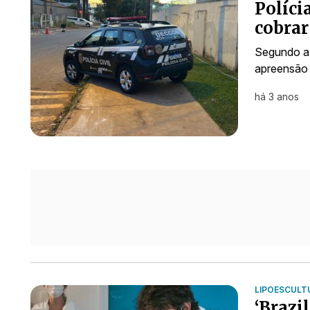
Políci
cobrar
Segundo a 
apreensão 
há 3 anos
LIPOESCULT
‘Brazil