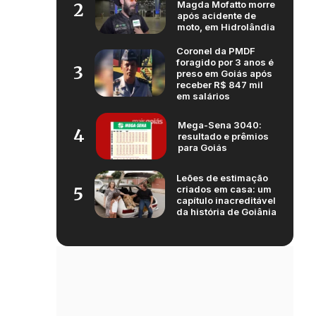
Magda Mofatto morre
2
após acidente de
moto, em Hidrolândia
Coronel da PMDF
foragido por 3 anos é
3
preso em Goiás após
receber R$ 847 mil
em salários
Mega-Sena 3040:
4
resultado e prêmios
para Goiás
Leões de estimação
criados em casa: um
5
capítulo inacreditável
da história de Goiânia