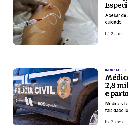
Especi
Apesar de 
cuidado
há 2 anos
INDICIADOS
Médico
2,8 mi
e part
Médicos fo
falsidade 
há 2 anos