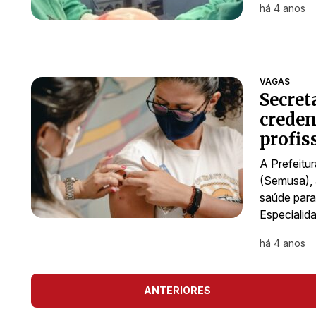
há 4 anos
VAGAS
Secret
creden
profis
A Prefeitu
(Semusa), 
saúde para
Especiali
há 4 anos
ANTERIORES