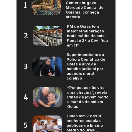
Center abrigava
1
Mercado Central de
Goiânia; conheça
história
PM de Goiás tem
maior remuneração
2
bruta média do país;
Penal é 2ª e Civil fica
em 11º
Superintendente da
Polícia Científica de
Goiás é alvo de
3
batalha judicial por
assédio moral
coletivo
“Por pouco não vira
uma chacina”, revela
4
irmão de jovem morto
a mando do pai em
Goiás
Goiás tem 7 das 10
melhores escolas
5
públicas de Ensino
Médio do Brasil,