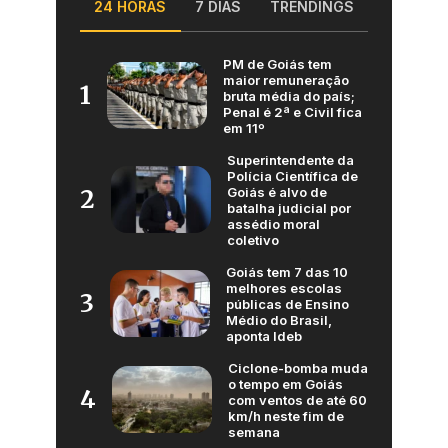
24 HORAS
7 DIAS
TRENDINGS
PM de Goiás tem
maior remuneração
1
bruta média do país;
Penal é 2ª e Civil fica
em 11º
Superintendente da
Polícia Científica de
Goiás é alvo de
2
batalha judicial por
assédio moral
coletivo
Goiás tem 7 das 10
melhores escolas
3
públicas de Ensino
Médio do Brasil,
aponta Ideb
Ciclone-bomba muda
o tempo em Goiás
4
com ventos de até 60
km/h neste fim de
semana