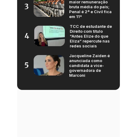
maior remuneração
3
bruta média do país;
Penal é 2ª e Civil fica
em 11º
TCC de estudante de
Direito com título
4
“Antes Elize do que
Eliza” repercute nas
redes sociais
Jacqueline Zaiden é
anunciada como
5
candidata a vice-
governadora de
Marconi