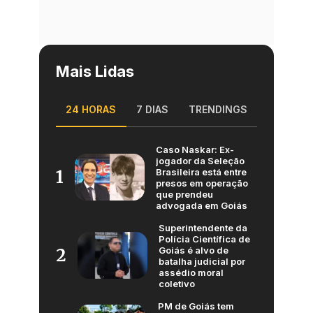
Mais Lidas
24 HORAS
7 DIAS
TRENDINGS
Caso Naskar: Ex-
jogador da Seleção
Brasileira está entre
1
presos em operação
que prendeu
advogada em Goiás
Superintendente da
Polícia Científica de
Goiás é alvo de
2
batalha judicial por
assédio moral
coletivo
PM de Goiás tem