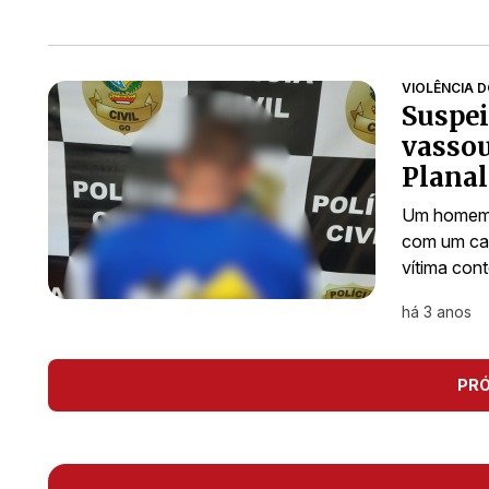
VIOLÊNCIA 
Suspei
vassou
Planal
Um homem d
com um cabo
vítima con
há 3 anos
PR