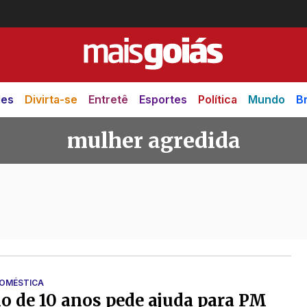
des
Divirta-se
Entretê
Esportes
Política
Mundo
Br
mulher agredida
edida
DOMÉSTICA
 de 10 anos pede ajuda para PM