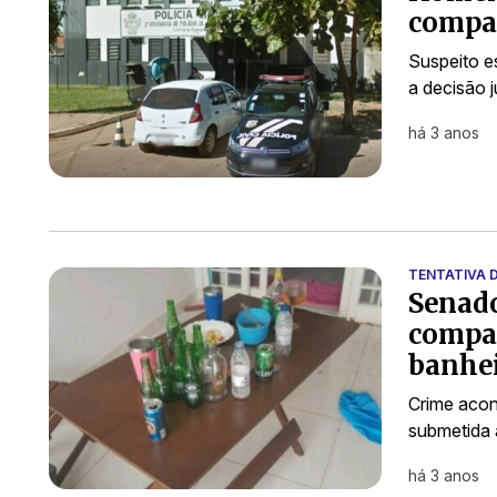
compan
Suspeito e
a decisão j
há 3 anos
TENTATIVA D
Senado
compan
banhe
Crime acon
submetida 
há 3 anos