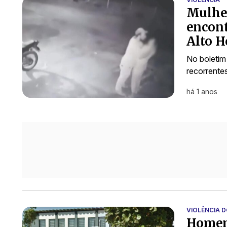
Mulher
encont
Alto H
No boletim
recorrente
há 1 anos
VIOLÊNCIA 
Homem 