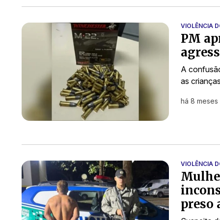
VIOLÊNCIA 
PM ap
agress
A confusão
as criança
há 8 meses
VIOLÊNCIA 
Mulher
incons
preso 