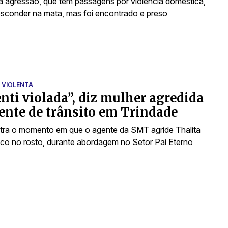
a agressão, que tem passagens por violência doméstica,
esconder na mata, mas foi encontrado e preso
 VIOLENTA
nti violada”, diz mulher agredida
ente de trânsito em Trindade
stra o momento em que o agente da SMT agride Thalita
o no rosto, durante abordagem no Setor Pai Eterno