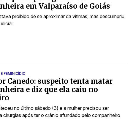
heira em Valparaíso de Goiás
stava proibido de se aproximar da vítimas, mas descumpriu
udicial
E FEMINICÍDIO
r Canedo: suspeito tenta matar
heira e diz que ela caiu no
iro
teceu no último sábado (3) e a mulher precisou ser
a cirurgias após ter o crânio afundado pelo companheiro