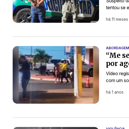
Suspeito d
tentou se 
há 11 meses
ABORDAGEM
“Me se
por ag
Vídeo regi
com um soc
há 1 anos
VIOLÊNCIA