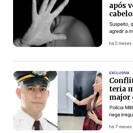
após v
cabelo
Suspeito, q
agredir a 
há 5 meses
EXCLUSIVA
Confli
teria 
major
Polícia Mi
nega irregu
há 7 meses