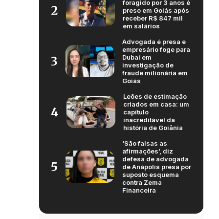
foragido por 3 anos é
2
preso em Goiás após
receber R$ 847 mil
em salários
Advogada é presa e
empresário foge para
Dubai em
3
investigação de
fraude milionária em
Goiás
Leões de estimação
criados em casa: um
4
capítulo
inacreditável da
história de Goiânia
‘São falsas as
afirmações’, diz
defesa de advogada
5
de Anápolis presa por
suposto esquema
contra Zema
Financeira