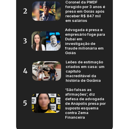
Coronel da PMDF
foragido por 3 anos é
2
preso em Goiás após
receber R$ 847 mil
em salários
Advogada é presa e
empresário foge para
Dubai em
3
investigação de
fraude milionária em
Goiás
Leões de estimação
criados em casa: um
4
capítulo
inacreditável da
história de Goiânia
‘São falsas as
afirmações’, diz
defesa de advogada
5
de Anápolis presa por
suposto esquema
contra Zema
Financeira