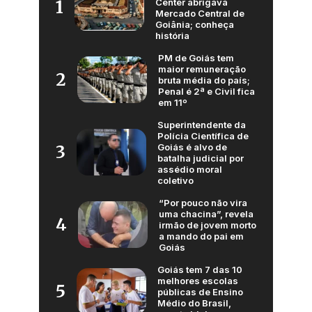
Center abrigava
1
Mercado Central de
Goiânia; conheça
história
PM de Goiás tem
maior remuneração
2
bruta média do país;
Penal é 2ª e Civil fica
em 11º
Superintendente da
Polícia Científica de
Goiás é alvo de
3
batalha judicial por
assédio moral
coletivo
“Por pouco não vira
uma chacina”, revela
4
irmão de jovem morto
a mando do pai em
Goiás
Goiás tem 7 das 10
melhores escolas
5
públicas de Ensino
Médio do Brasil,