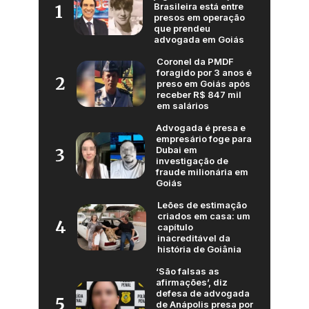
Brasileira está entre
1
presos em operação
que prendeu
advogada em Goiás
Coronel da PMDF
foragido por 3 anos é
2
preso em Goiás após
receber R$ 847 mil
em salários
Advogada é presa e
empresário foge para
Dubai em
3
investigação de
fraude milionária em
Goiás
Leões de estimação
criados em casa: um
4
capítulo
inacreditável da
história de Goiânia
‘São falsas as
afirmações’, diz
defesa de advogada
5
de Anápolis presa por