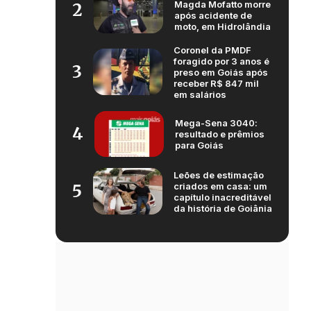
Magda Mofatto morre
2
após acidente de
moto, em Hidrolândia
Coronel da PMDF
foragido por 3 anos é
3
preso em Goiás após
receber R$ 847 mil
em salários
Mega-Sena 3040:
4
resultado e prêmios
para Goiás
Leões de estimação
criados em casa: um
5
capítulo inacreditável
da história de Goiânia