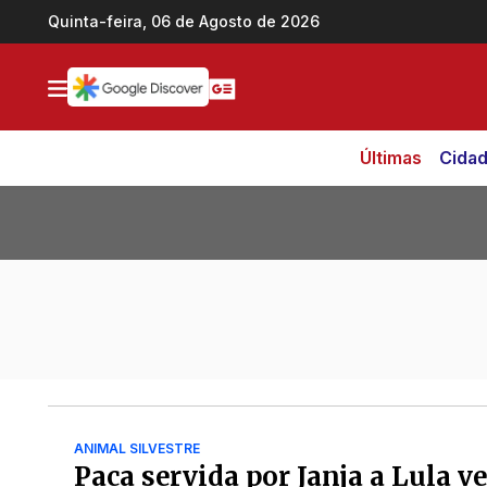
Ir direto pro conteúdo
Quinta-feira, 06 de Agosto de 2026
Últimas
Cida
Todas as notícias de Páscoa
ANIMAL SILVESTRE
Paca servida por Janja a Lula v