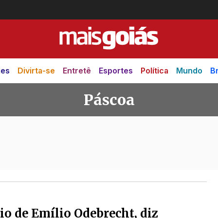
des
Divirta-se
Entretê
Esportes
Política
Mundo
Br
Páscoa
eio de Emílio Odebrecht, diz