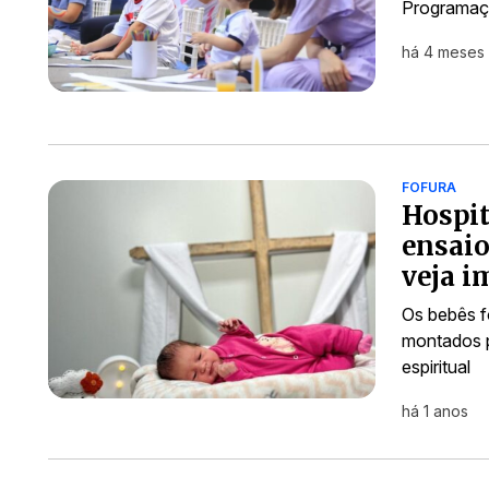
Programaçã
há 4 meses
FOFURA
Hospi
ensaio
veja 
Os bebês f
montados p
espiritual
há 1 anos