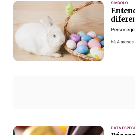
SÍMBOLO
Entend
difere
Personagem
há 4 meses
DATA ESPEC