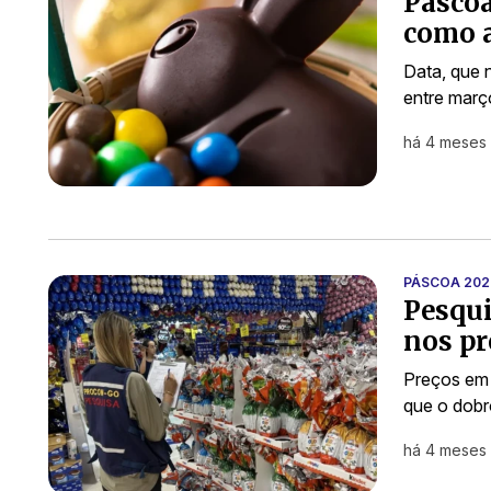
Páscoa
como a
Data, que 
entre março
há 4 meses
PÁSCOA 202
Pesqui
nos pr
Preços em 
que o dob
há 4 meses