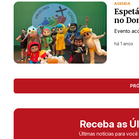
AGENDA
Espetá
no Do
Evento ac
há 1 anos
PR
Receba as Úl
Últimas notícias para voc