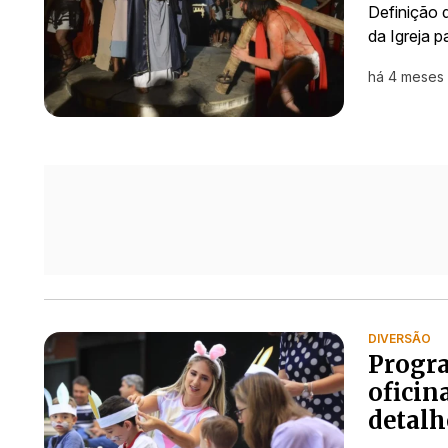
Definição d
da Igreja p
há 4 meses
DIVERSÃO
Progr
oficina
detalh