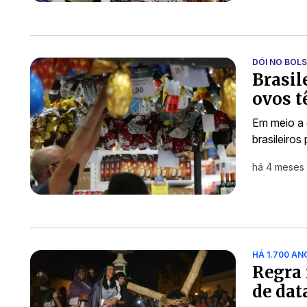
DÓI NO BOL
Brasil
ovos t
Em meio a 
brasileiro
há 4 meses
HÁ 1.700 AN
Regra 
de dat