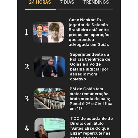
24 HORAS
7 DIAS
TRENDINGS
Caso Naskar: Ex-
jogador da Seleção
Brasileira está entre
1
presos em operação
que prendeu
advogada em Goiás
Superintendente da
Polícia Científica de
Goiás é alvo de
2
batalha judicial por
assédio moral
coletivo
PM de Goiás tem
maior remuneração
3
bruta média do país;
Penal é 2ª e Civil fica
em 11º
TCC de estudante de
Direito com título
4
“Antes Elize do que
Eliza” repercute nas