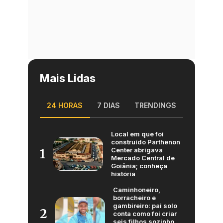
Mais Lidas
24 HORAS
7 DIAS
TRENDINGS
Local em que foi
construído Parthenon
Center abrigava
1
Mercado Central de
Goiânia; conheça
história
Caminhoneiro,
borracheiro e
gambireiro: pai solo
2
conta como foi criar
seis filhos sozinho