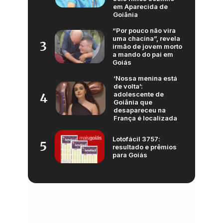
em Aparecida de
Goiânia
“Por pouco não vira
uma chacina”, revela
3
irmão de jovem morto
a mando do pai em
Goiás
‘Nossa menina está
de volta’:
adolescente de
4
Goiânia que
desapareceu na
França é localizada
Lotofácil 3757:
5
resultado e prêmios
para Goiás