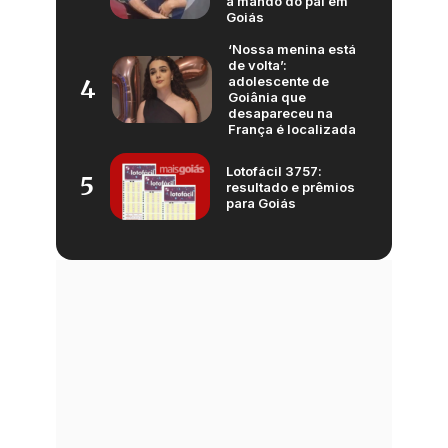
a mando do pai em
Goiás
‘Nossa menina está
de volta’:
adolescente de
4
Goiânia que
desapareceu na
França é localizada
Lotofácil 3757:
5
resultado e prêmios
para Goiás