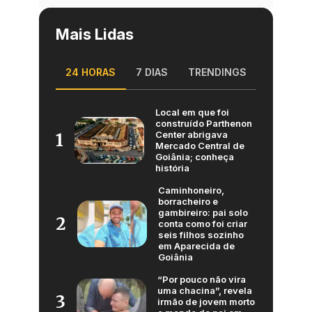
Mais Lidas
24 HORAS
7 DIAS
TRENDINGS
Local em que foi
construído Parthenon
Center abrigava
1
Mercado Central de
Goiânia; conheça
história
Caminhoneiro,
borracheiro e
gambireiro: pai solo
2
conta como foi criar
seis filhos sozinho
em Aparecida de
Goiânia
“Por pouco não vira
uma chacina”, revela
3
irmão de jovem morto