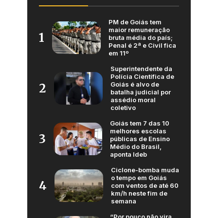
PM de Goiás tem
maior remuneração
1
bruta média do país;
Penal é 2ª e Civil fica
em 11º
Superintendente da
Polícia Científica de
Goiás é alvo de
2
batalha judicial por
assédio moral
coletivo
Goiás tem 7 das 10
melhores escolas
3
públicas de Ensino
Médio do Brasil,
aponta Ideb
Ciclone-bomba muda
o tempo em Goiás
4
com ventos de até 60
km/h neste fim de
semana
“Por pouco não vira