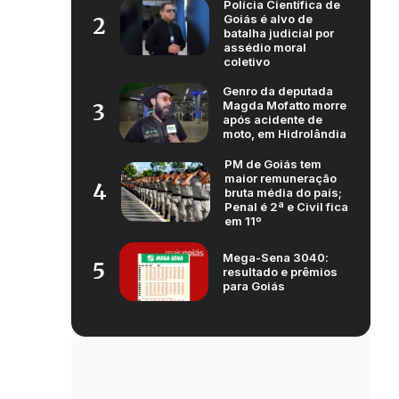
Polícia Científica de
Goiás é alvo de
2
batalha judicial por
assédio moral
coletivo
Genro da deputada
Magda Mofatto morre
3
após acidente de
moto, em Hidrolândia
PM de Goiás tem
maior remuneração
4
bruta média do país;
Penal é 2ª e Civil fica
em 11º
Mega-Sena 3040:
5
resultado e prêmios
para Goiás