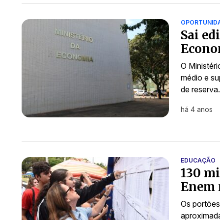
OPORTUNID
Sai ed
Econom
O Ministér
médio e su
de reserva
há 4 anos
EDUCAÇÃO
130 mi
Enem 
Os portões
aproximada