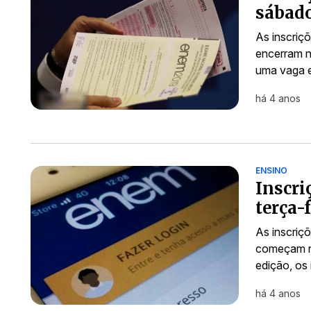
sábado
As inscriç
encerram n
uma vaga e
há 4 anos
ENSINO
Inscr
terça-
As inscriç
começam ne
edição, os
há 4 anos