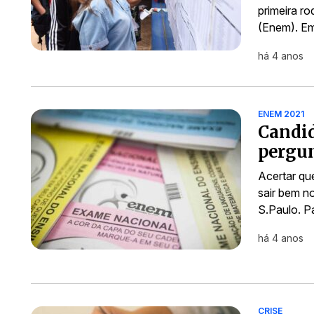
primeira r
(Enem). 
há 4 anos
ENEM 2021
Candid
pergun
Acertar qu
sair bem no
S.Paulo. P
há 4 anos
CRISE