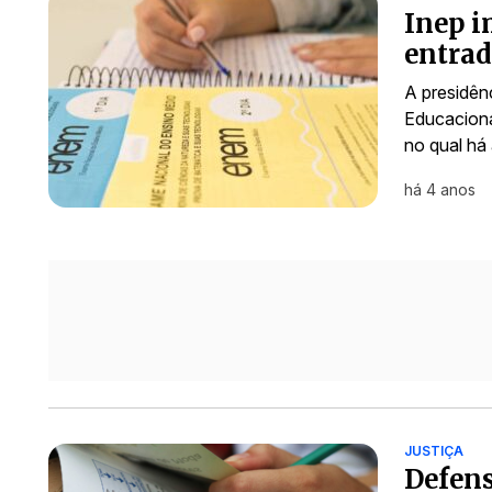
Inep i
entrad
A presidên
Educaciona
no qual há
há 4 anos
JUSTIÇA
Defens