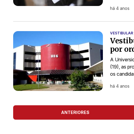
há 4 anos
VESTIBULAR
Vestib
por or
A Universi
(19), as p
os candida
há 4 anos
ANTERIORES