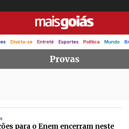
des
Divirta-se
Entretê
Esportes
Política
Mundo
Br
Provas
AS
ções para o Enem encerram neste