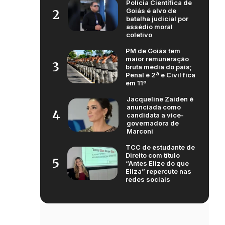
Polícia Científica de
Goiás é alvo de
2
batalha judicial por
assédio moral
coletivo
PM de Goiás tem
maior remuneração
3
bruta média do país;
Penal é 2ª e Civil fica
em 11º
Jacqueline Zaiden é
anunciada como
4
candidata a vice-
governadora de
Marconi
TCC de estudante de
Direito com título
5
“Antes Elize do que
Eliza” repercute nas
redes sociais