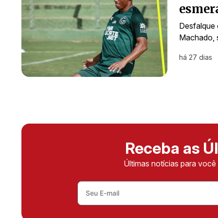
esmera
Desfalque 
Machado, s
há 27 dias
Receba as Úl
Últimas notícias para voc