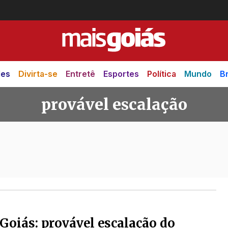
des
Divirta-se
Entretê
Esportes
Política
Mundo
Br
provável escalação
calação
Goiás: provável escalação do