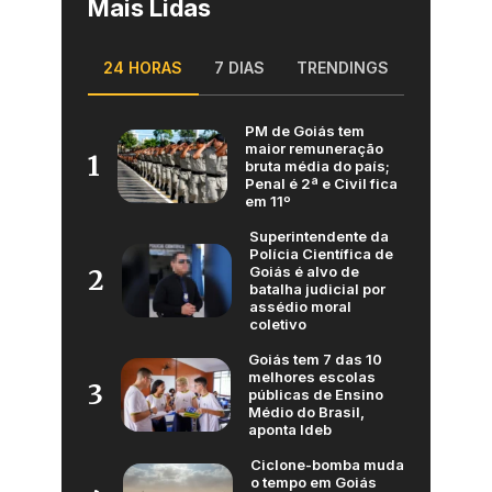
Mais Lidas
24 HORAS
7 DIAS
TRENDINGS
PM de Goiás tem
maior remuneração
1
bruta média do país;
Penal é 2ª e Civil fica
em 11º
Superintendente da
Polícia Científica de
Goiás é alvo de
2
batalha judicial por
assédio moral
coletivo
Goiás tem 7 das 10
melhores escolas
3
públicas de Ensino
Médio do Brasil,
aponta Ideb
Ciclone-bomba muda
o tempo em Goiás