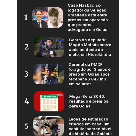
Caso Naskar: Ex-
jogador da Seleção
Brasileira está entre
1
presos em operação
que prendeu
advogada em Goiás
Genro da deputada
Magda Mofatto morre
2
após acidente de
moto, em Hidrolândia
Coronel da PMDF
foragido por 3 anos é
3
preso em Goiás após
receber R$ 847 mil
em salários
Mega-Sena 3040:
4
resultado e prêmios
para Goiás
Leões de estimação
criados em casa: um
5
capítulo inacreditável
da história de Goiânia