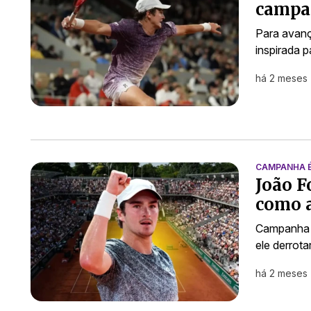
campa
Para avanç
inspirada p
há 2 meses
CAMPANHA É
João F
como a
Campanha d
ele derrot
há 2 meses