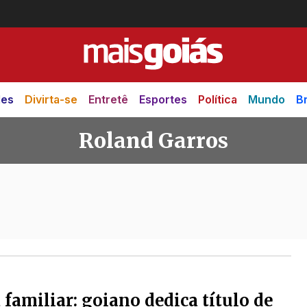
des
Divirta-se
Entretê
Esportes
Política
Mundo
Br
Roland Garros
os
familiar: goiano dedica título de