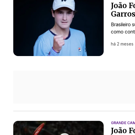
João F
Garros
Brasileiro 
como cont
há 2 meses
GRANDE CA
João F