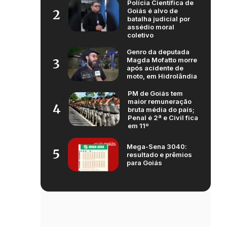
Polícia Científica de
Goiás é alvo de
2
batalha judicial por
assédio moral
coletivo
Genro da deputada
Magda Mofatto morre
3
após acidente de
moto, em Hidrolândia
PM de Goiás tem
maior remuneração
4
bruta média do país;
Penal é 2ª e Civil fica
em 11º
Mega-Sena 3040:
5
resultado e prêmios
para Goiás