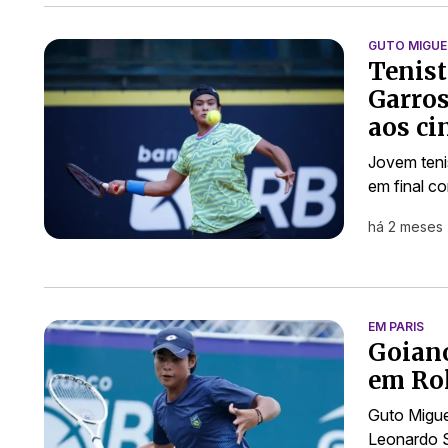
GUTO MIGUE
Tenist
Garros
aos ci
Jovem teni
em final c
há 2 meses
EM PARIS
Goiano
em Ro
Guto Migue
Leonardo S