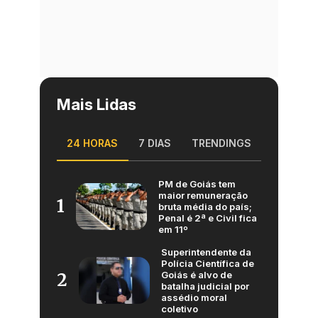
Mais Lidas
24 HORAS
7 DIAS
TRENDINGS
PM de Goiás tem
maior remuneração
1
bruta média do país;
Penal é 2ª e Civil fica
em 11º
Superintendente da
Polícia Científica de
Goiás é alvo de
2
batalha judicial por
assédio moral
coletivo