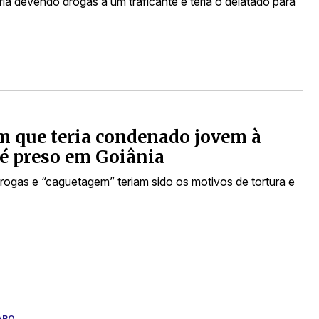
ria devendo drogas a um traficante e teria o delatado para
 que teria condenado jovem à
é preso em Goiânia
drogas e “caguetagem” teriam sido os motivos de tortura e
ARO