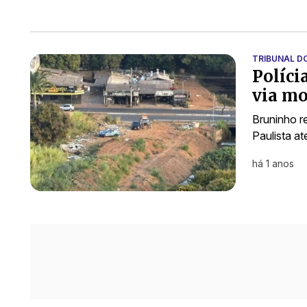
TRIBUNAL D
Políci
via m
Bruninho r
Paulista a
há 1 anos