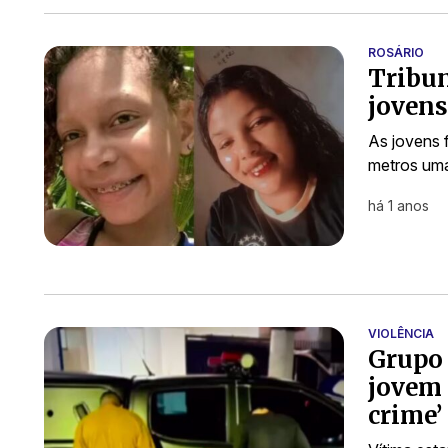
ROSÁRIO
Tribun
joven
As jovens 
metros uma
há 1 anos
VIOLÊNCIA
Grupo 
jovem 
crime’