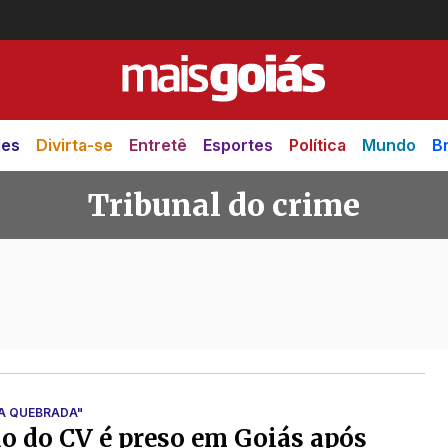
des
Divirta-se
Entretê
Esportes
Política
Mundo
Br
Tribunal do crime
 crime
A QUEBRADA"
o do CV é preso em Goiás após