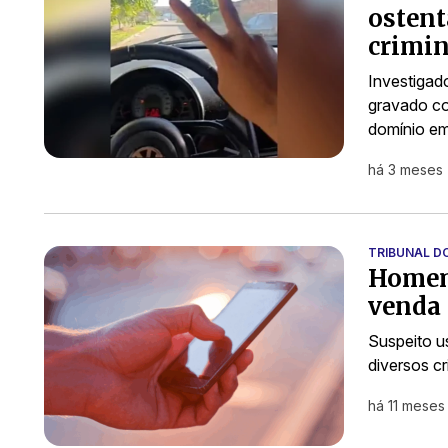
osten
crimin
Investigado
gravado co
domínio e
há 3 meses
TRIBUNAL D
Homem 
venda 
Suspeito u
diversos c
há 11 meses