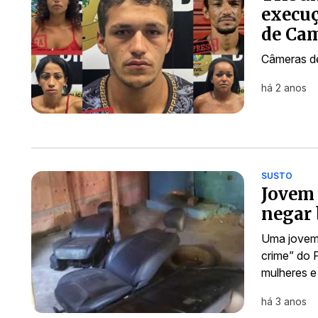
execuç
de Ca
Câmeras de
há 2 anos
SUSTO
Jovem 
negar 
Uma jovem 
crime” do 
mulheres e
há 3 anos