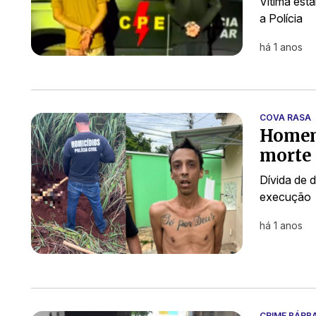
Vítima esta
a Polícia
há 1 anos
COVA RASA
Homem
morte 
Dívida de 
execução
há 1 anos
CRIME BÁRB