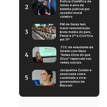
Polícia Científica de
Goiás é alvo de
2
batalha judicial por
assédio moral
coletivo
PM de Goiás tem
maior remuneração
3
bruta média do país;
Penal é 2ª e Civil fica
em 11º
TCC de estudante de
Direito com título
4
“Antes Elize do que
Eliza” repercute nas
redes sociais
Jacqueline Zaiden é
anunciada como
5
candidata a vice-
governadora de
Marconi