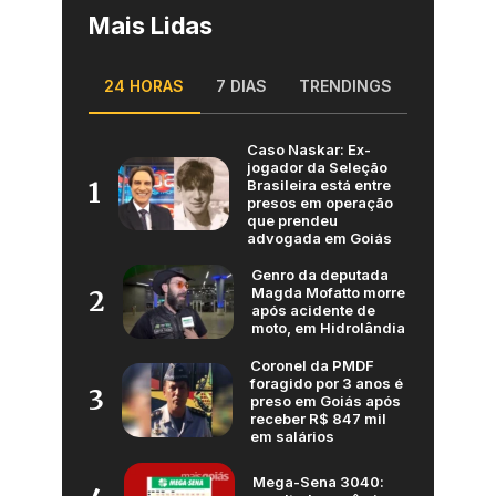
Mais Lidas
24 HORAS
7 DIAS
TRENDINGS
Caso Naskar: Ex-
jogador da Seleção
Brasileira está entre
1
presos em operação
que prendeu
advogada em Goiás
Genro da deputada
Magda Mofatto morre
2
após acidente de
moto, em Hidrolândia
Coronel da PMDF
foragido por 3 anos é
3
preso em Goiás após
receber R$ 847 mil
em salários
Mega-Sena 3040: