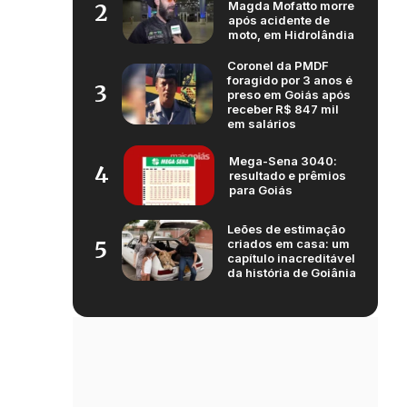
Magda Mofatto morre
2
após acidente de
moto, em Hidrolândia
Coronel da PMDF
foragido por 3 anos é
3
preso em Goiás após
receber R$ 847 mil
em salários
Mega-Sena 3040:
4
resultado e prêmios
para Goiás
Leões de estimação
criados em casa: um
5
capítulo inacreditável
da história de Goiânia