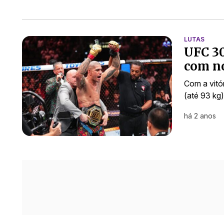
LUTAS
UFC 30
com no
Com a vitó
(até 93 kg)
há 2 anos