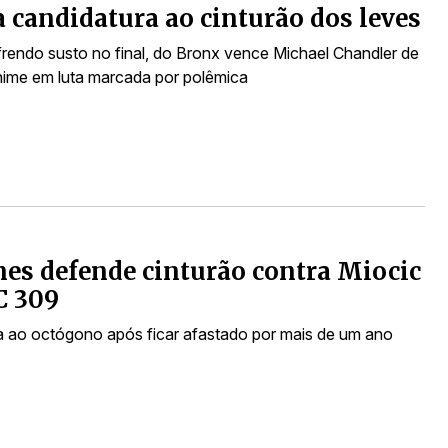
a candidatura ao cinturão dos leves
endo susto no final, do Bronx vence Michael Chandler de
ime em luta marcada por polêmica
nes defende cinturão contra Miocic
C 309
a ao octógono após ficar afastado por mais de um ano