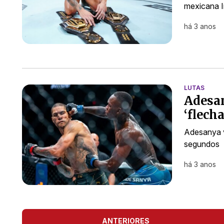
mexicana I
há 3 anos
LUTAS
Adesan
‘flech
Adesanya v
segundos
há 3 anos
ANTERIORES