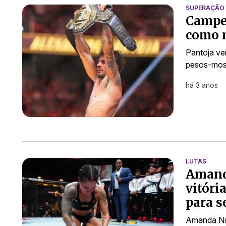
SUPERAÇÃO
Campeã
como m
Pantoja ve
pesos-mo
há 3 anos
LUTAS
Amand
vitóri
para s
Amanda Nu