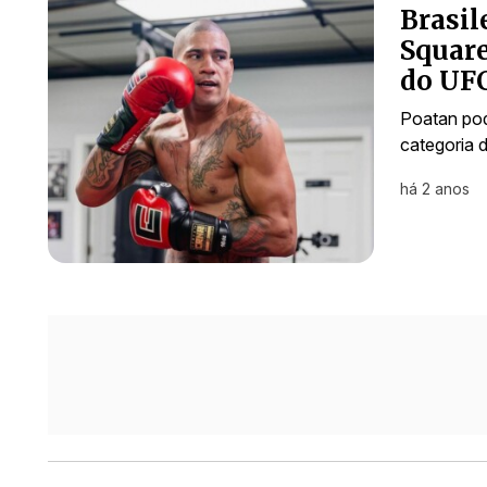
Brasil
Square
do UFC
Poatan pode
categoria 
há 2 anos