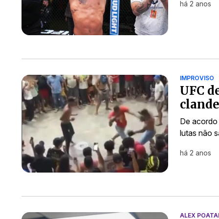
há 2 anos
IMPROVISO
UFC d
clande
De acordo 
lutas não s
há 2 anos
ALEX POATA