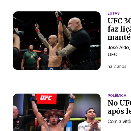
LUTAS
UFC 30
faz li
manté
José Aldo,
UFC
há 2 anos
POLÊMICA
No UFC
após l
Com a vitó