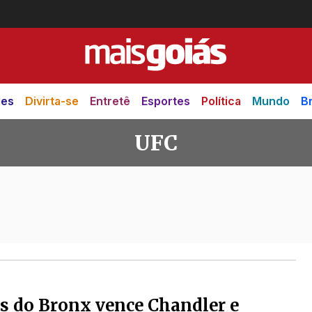
des
Divirta-se
Entretê
Esportes
Política
Mundo
Br
UFC
s do Bronx vence Chandler e