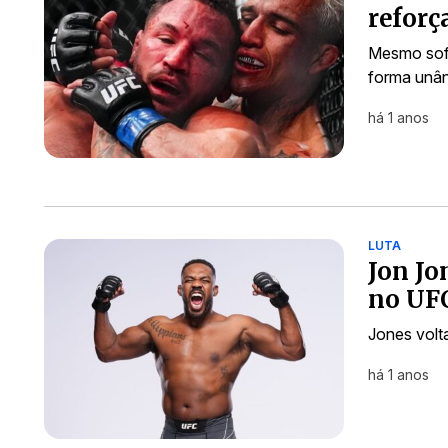
reforç
Mesmo sofr
forma unân
há 1 anos
LUTA
Jon Jo
no UF
Jones volt
há 1 anos