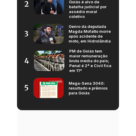
Goiás é alvo de
2
batalha judicial por
assédio moral
coletivo
Genro da deputada
Magda Mofatto morre
3
após acidente de
moto, em Hidrolândia
PM de Goiás tem
maior remuneração
4
bruta média do país;
Penal é 2ª e Civil fica
em 11º
Mega-Sena 3040:
5
resultado e prêmios
para Goiás