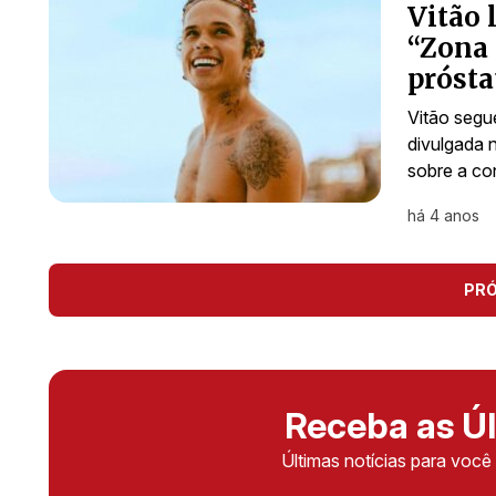
Vitão 
“Zona 
prósta
Vitão segu
divulgada n
sobre a co
há 4 anos
PR
Receba as Úl
Últimas notícias para voc