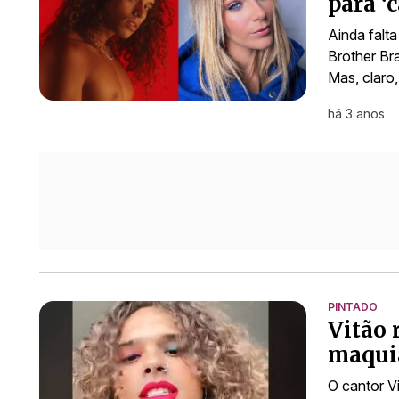
para ‘
Ainda falta
Brother Br
Mas, claro
há 3 anos
PINTADO
Vitão 
maquia
O cantor V