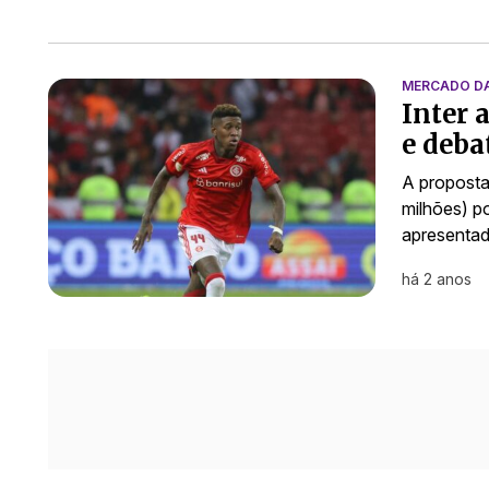
MERCADO D
Inter 
e deba
A proposta
milhões) p
apresenta
há 2 anos