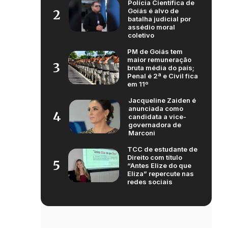
Polícia Científica de
Goiás é alvo de
2
batalha judicial por
assédio moral
coletivo
PM de Goiás tem
maior remuneração
3
bruta média do país;
Penal é 2ª e Civil fica
em 11º
Jacqueline Zaiden é
anunciada como
4
candidata a vice-
governadora de
Marconi
TCC de estudante de
Direito com título
5
“Antes Elize do que
Eliza” repercute nas
redes sociais