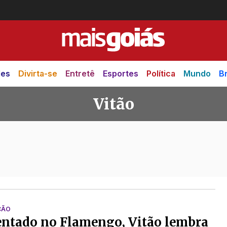
des
Divirta-se
Entretê
Esportes
Política
Mundo
Br
Vitão
ÇÃO
ntado no Flamengo, Vitão lembra