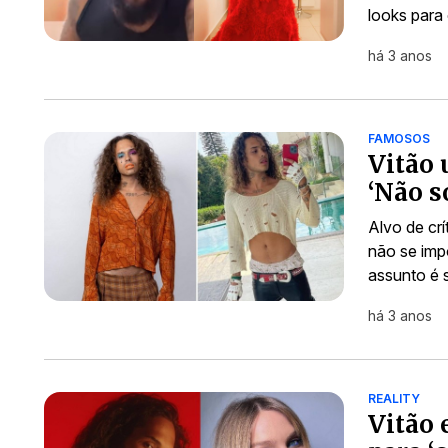
looks para
há 3 anos
FAMOSOS
Vitão 
‘Não s
Alvo de crí
não se imp
assunto é 
há 3 anos
REALITY
Vitão 