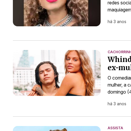
redes soci
maquiagem 
há 3 anos
CACHORRIN
Whind
ex-mul
O comedian
mulher, a c
domingo (4
há 3 anos
ASSISTA