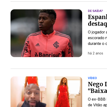
DE SAÍDA?
Espanh
destaq
O jogador 
escorado n
durante o c
há 2 anos
VÍDEO
Nego D
“Baixa
O ex-BBB Ne
de Vitão a