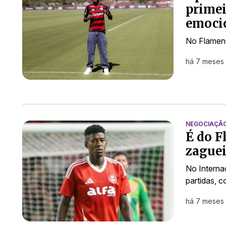
primei
emocio
No Flameng
há 7 meses
NEGOCIAÇÃ
É do F
zaguei
No Interna
partidas, 
há 7 meses