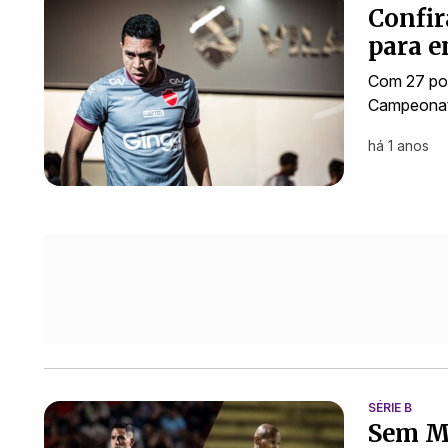
Confir
para e
Com 27 pon
Campeonato
há 1 anos
SÉRIE B
Sem M