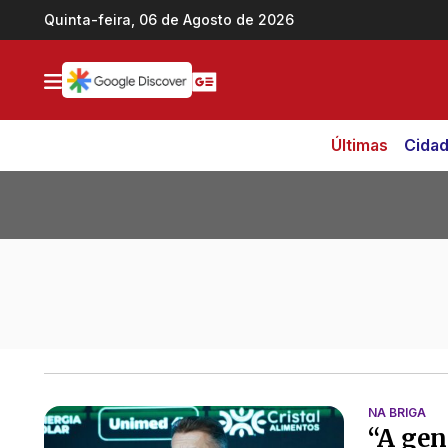
Ir direto pro conteúdo
Quinta-feira, 06 de Agosto de 2026
Últimas
Cida
Todas as notícias de Volta Redo
NA BRIGA
“A gen