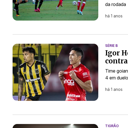
da rodada
há 1 anos
SÉRIE B
Igor H
contra
Time goian
4 em duelo 
há 1 anos
TIGRÃO