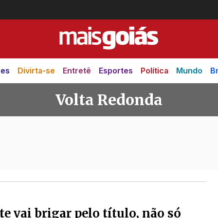
des
Divirta-se
Entretê
Esportes
Política
Mundo
Br
Volta Redonda
nda
te vai brigar pelo título, não só