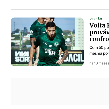
VERDÃO
Volta 
prováv
confro
Com 50 pon
mesma pont
há 10 mese