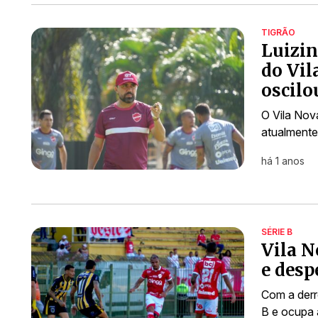
TIGRÃO
Luizin
do Vil
oscilo
O Vila Nov
atualmente
há 1 anos
SÉRIE B
Vila N
e desp
Com a derr
B e ocupa 