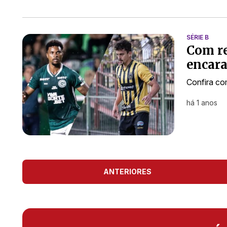
SÉRIE B
Com re
encara
Confira co
há 1 anos
ANTERIORES