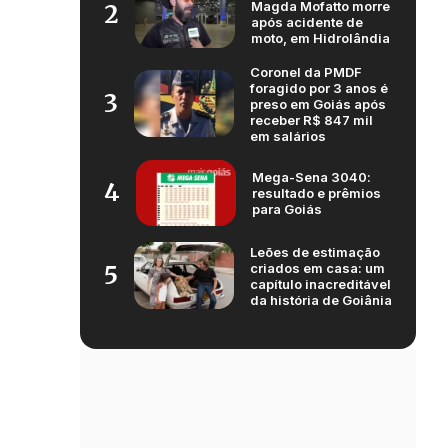
Magda Mofatto morre
2
após acidente de
moto, em Hidrolândia
Coronel da PMDF
foragido por 3 anos é
3
preso em Goiás após
receber R$ 847 mil
em salários
Mega-Sena 3040:
4
resultado e prêmios
para Goiás
Leões de estimação
criados em casa: um
5
capítulo inacreditável
da história de Goiânia