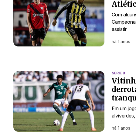
Atléti
Com alguns
Campeonato
assistir
há 1 anos
SÉRIE B
Vitinh
derrot
tranqu
Em um jogo
alviverdes,
há 1 anos